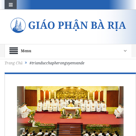
Menu
Trang Chủ
#trianducchapheronguyenvande