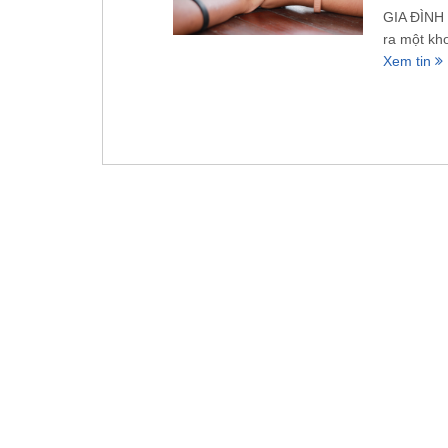
GIA ĐÌNH
ra một kh
Xem tin