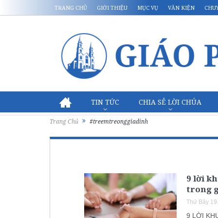
TRANG CHỦ
GIỚI THIỆU
MỤC VỤ
VĂN KIỆN
CHU
TIN TỨC
CHIA SẺ LỜI CHÚA
Trang Chủ
#treemtreonggiadinh
9 lời k
trong 
Thứ Bảy 19
9 LỜI K