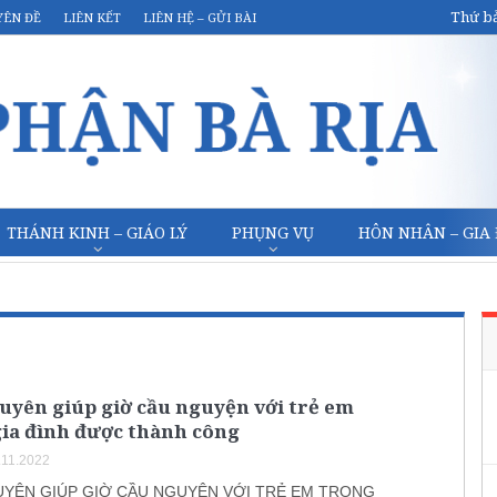
Thứ bả
YÊN ĐỀ
LIÊN KẾT
LIÊN HỆ – GỬI BÀI
THÁNH KINH – GIÁO LÝ
PHỤNG VỤ
HÔN NHÂN – GIA
huyên giúp giờ cầu nguyện với trẻ em
gia đình được thành công
.11.2022
HUYÊN GIÚP GIỜ CẦU NGUYỆN VỚI TRẺ EM TRONG