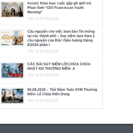
Assisi: Khai mạc cuộc gặp gỡ giới trẻ
Phan Sinh “GO! Franciscan Youth
Meeting”
Thứ Tư 05.08.2026
Cầu nguyện cho việc loan báo Tin mừng
tại các thành phố – Suy niệm dựa theo ý
cầu nguyện của Đức Giáo hoàng tháng
8/2026 phần I
Thứ Tư 05.08.2026
CÁC BÀI SUY NIỆM LỜI CHÚA CHÚA
NHẬT XIX THƯỜNG NIÊN- A
Thứ Tư 05.08.2026
06.08.2026 – Thứ Năm Tuần XVIII Thường
Niên: Lễ Chúa Hiển Dung
Thứ Tư 05.08.2026