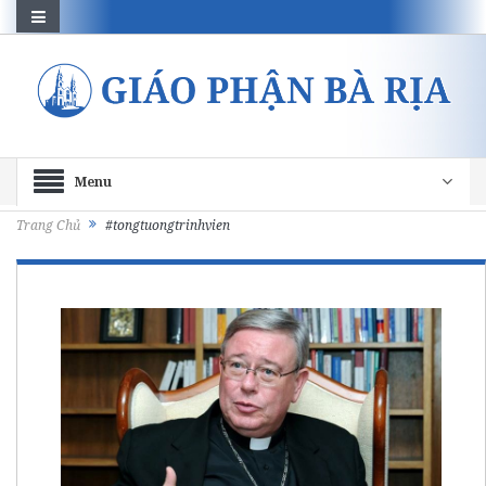
Menu
Trang Chủ
#tongtuongtrinhvien