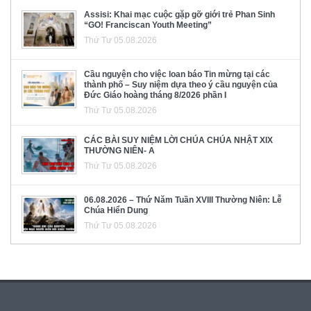
Assisi: Khai mạc cuộc gặp gỡ giới trẻ Phan Sinh
“GO! Franciscan Youth Meeting”
Thứ Tư 05.08.2026
Cầu nguyện cho việc loan báo Tin mừng tại các
thành phố – Suy niệm dựa theo ý cầu nguyện của
Đức Giáo hoàng tháng 8/2026 phần I
Thứ Tư 05.08.2026
CÁC BÀI SUY NIỆM LỜI CHÚA CHÚA NHẬT XIX
THƯỜNG NIÊN- A
Thứ Tư 05.08.2026
06.08.2026 – Thứ Năm Tuần XVIII Thường Niên: Lễ
Chúa Hiển Dung
Thứ Tư 05.08.2026