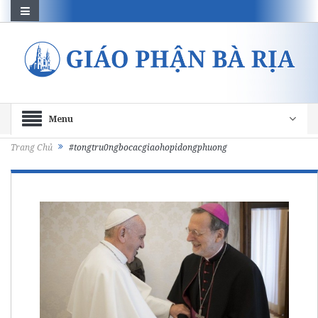
Menu
Trang Chủ
#tongtru0ngbocacgiaohopidongphuong