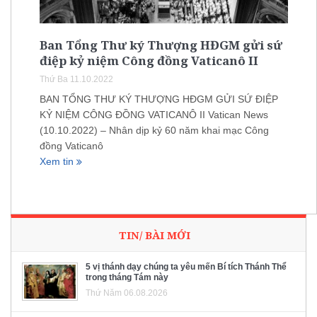
Ban Tổng Thư ký Thượng HĐGM gửi sứ
điệp kỷ niệm Công đồng Vaticanô II
Thứ Ba 11.10.2022
BAN TỔNG THƯ KÝ THƯỢNG HĐGM GỬI SỨ ĐIỆP
KỶ NIỆM CÔNG ĐỒNG VATICANÔ II Vatican News
(10.10.2022) – Nhân dịp kỷ 60 năm khai mạc Công
đồng Vaticanô
Xem tin
TIN/ BÀI MỚI
5 vị thánh dạy chúng ta yêu mến Bí tích Thánh Thể
trong tháng Tám này
Thứ Năm 06.08.2026