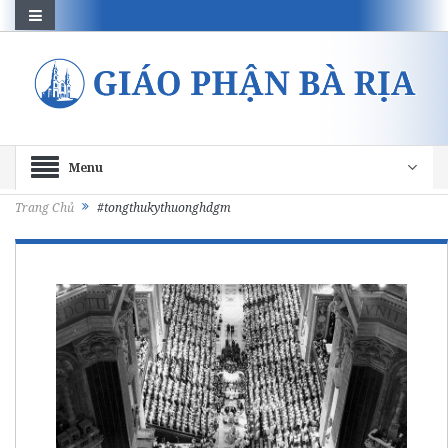
Menu
Trang Chủ
#tongthukythuonghdgm