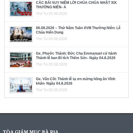
CÁC BÀI SUY NIỆM LỜI CHÚA CHÚA NHẬT XIX
THƯỜNG NIÊN- A
Thứ Tư 05.08.2026
06.08.2026 – Thứ Năm Tuần XVIII Thường Niên: Lễ
Chúa Hiển Dung
Thứ Tư 05.08.2026
Gx. Phước Thành: Đức Cha Emmanuel cử hành
Thánh lễ ban Bí tích Thêm Sức- Ngày 04.8.2026
Thứ Tư 05.08.2026
Gx. Văn Côi: Thánh lễ tạ ơn mừng hồng ân Vĩnh
khấn- Ngày 04.8.2026
Thứ Tư 05.08.2026
TÒA GIÁM MỤC BÀ RỊA