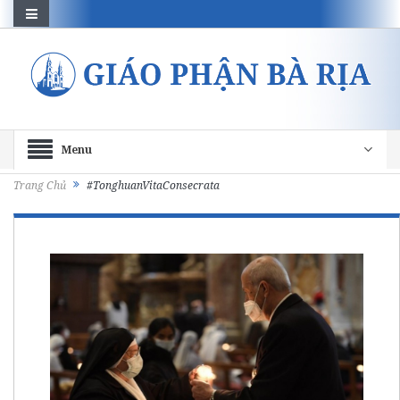
Menu
Trang Chủ
#TonghuanVitaConsecrata