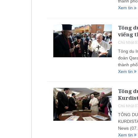
thành phố
Xem tin
Tông du
viếng 
Chủ Nhật 0
Tông du I
đoàn Qara
thành phố
Xem tin
Tông du
Kurdis
Chủ Nhật 0
TÔNG DU 
KURDISTAN
News (07.
Xem tin