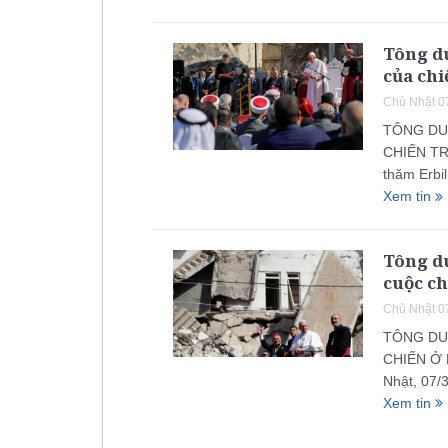
Tông du
của chi
Chủ Nhật 0
TÔNG DU
CHIẾN TRA
thăm Erbi
Xem tin
Tông d
cuộc ch
Chủ Nhật 0
TÔNG DU
CHIẾN Ở 
Nhật, 07/
Xem tin