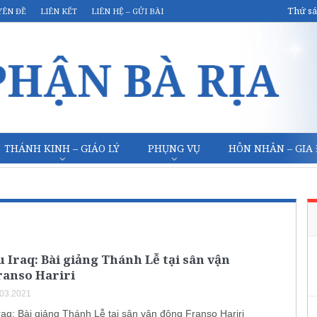
Thứ sá
YÊN ĐỀ
LIÊN KẾT
LIÊN HỆ – GỬI BÀI
THÁNH KINH – GIÁO LÝ
PHỤNG VỤ
HÔN NHÂN – GIA
 Iraq: Bài giảng Thánh Lễ tại sân vận
ranso Hariri
.03.2021
raq: Bài giảng Thánh Lễ tại sân vận động Franso Hariri