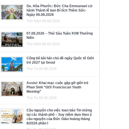
Gx. Hòa Phước: Đức Cha Emmanuel cử
hành Thánh lễ ban Bí tích Thêm Sức-
Ngày 06.08.2026
Thứ Năm 06.08.2026
07.08.2026 – Thứ Sáu Tuần XVIII Thường
Niên
Thứ Năm 06.08.2026
Công bố bài hát chủ đề ngày Quốc tế Giới
trẻ 2027 tại Seoul
Thứ Tư 05.08.2026
Assisi: Khai mạc cuộc gặp gỡ giới trẻ
Phan Sinh “GO! Franciscan Youth
Meeting”
Thứ Tư 05.08.2026
Cầu nguyện cho việc loan báo Tin mừng
tại các thành phố – Suy niệm dựa theo ý
cầu nguyện của Đức Giáo hoàng tháng
8/2026 phần I