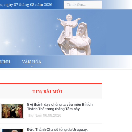
u, ngày 07 tháng 08 năm 2026
 ĐÌNH
VĂN HÓA
TIN/ BÀI MỚI
5 vị thánh dạy chúng ta yêu mến Bí tích
Thánh Thể trong tháng Tám này
Thứ Năm 06.08.2026
Đức Thánh Cha sẽ tông du Uruguay,