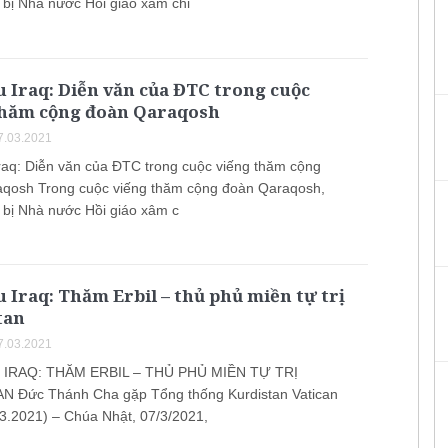
 bị Nhà nước Hồi giáo xâm chi
 Iraq: Diễn văn của ĐTC trong cuộc
thăm cộng đoàn Qaraqosh
7.03.2021
raq: Diễn văn của ĐTC trong cuộc viếng thăm cộng
qosh Trong cuộc viếng thăm cộng đoàn Qaraqosh,
 bị Nhà nước Hồi giáo xâm c
 Iraq: Thăm Erbil – thủ phủ miền tự trị
tan
7.03.2021
IRAQ: THĂM ERBIL – THỦ PHỦ MIỀN TỰ TRỊ
 Đức Thánh Cha gặp Tổng thống Kurdistan Vatican
3.2021) – Chúa Nhật, 07/3/2021,