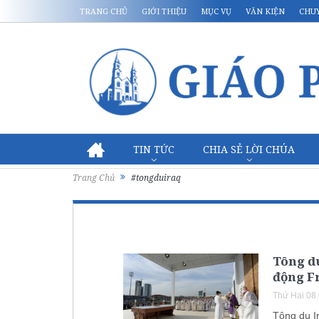
TRANG CHỦ
GIỚI THIỆU
MỤC VỤ
VĂN KIỆN
CHU
TIN TỨC
CHIA SẺ LỜI CHÚA
Trang Chủ
#tongduiraq
Tông du
động F
Thứ Hai 08
Tông du I