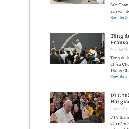
Đức Thánh
sân vận đ
Xem tin
Tông du
Franso 
Thứ Hai 08
Tông du Ir
Chiều Chú
Thánh Cha
Xem tin
ĐTC th
Hồi giá
Chủ Nhật 0
ĐTC thăm 
vào năm 2