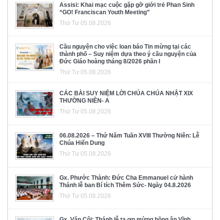
Assisi: Khai mạc cuộc gặp gỡ giới trẻ Phan Sinh
“GO! Franciscan Youth Meeting”
Thứ Tư 05.08.2026
Cầu nguyện cho việc loan báo Tin mừng tại các
thành phố – Suy niệm dựa theo ý cầu nguyện của
Đức Giáo hoàng tháng 8/2026 phần I
Thứ Tư 05.08.2026
CÁC BÀI SUY NIỆM LỜI CHÚA CHÚA NHẬT XIX
THƯỜNG NIÊN- A
Thứ Tư 05.08.2026
06.08.2026 – Thứ Năm Tuần XVIII Thường Niên: Lễ
Chúa Hiển Dung
Thứ Tư 05.08.2026
Gx. Phước Thành: Đức Cha Emmanuel cử hành
Thánh lễ ban Bí tích Thêm Sức- Ngày 04.8.2026
Thứ Tư 05.08.2026
Gx. Văn Côi: Thánh lễ tạ ơn mừng hồng ân Vĩnh