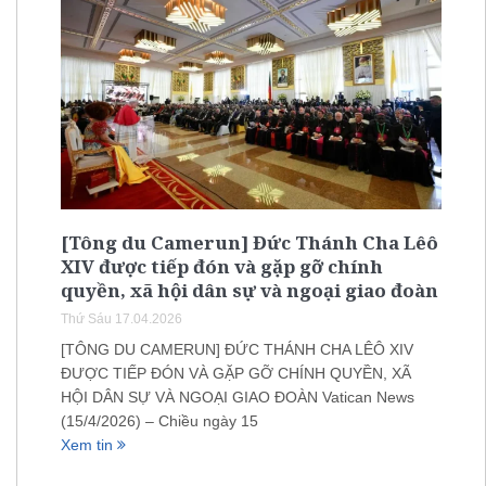
[Tông du Camerun] Đức Thánh Cha Lêô
XIV được tiếp đón và gặp gỡ chính
quyền, xã hội dân sự và ngoại giao đoàn
Thứ Sáu 17.04.2026
[TÔNG DU CAMERUN] ĐỨC THÁNH CHA LÊÔ XIV
ĐƯỢC TIẾP ĐÓN VÀ GẶP GỠ CHÍNH QUYỀN, XÃ
HỘI DÂN SỰ VÀ NGOẠI GIAO ĐOÀN Vatican News
(15/4/2026) – Chiều ngày 15
Xem tin