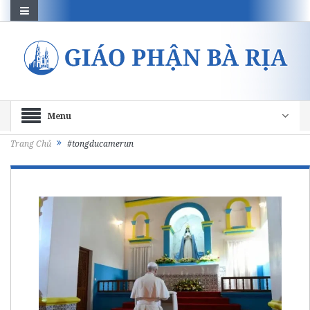
Menu
Trang Chủ
#tongducamerun