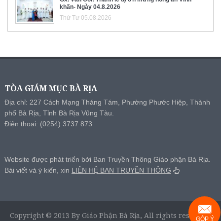
khấn- Ngày 04.8.2026
Thứ Tư 05.08.2026
TÒA GIÁM MỤC BÀ RỊA
Địa chỉ: 227 Cách Mạng Tháng Tám, Phường Phước Hiệp, Thành
phố Bà Rịa, Tỉnh Bà Rịa Vũng Tàu.
Điện thoại: (0254) 3737 873
Website được phát triển bởi Ban Truyền Thông Giáo phận Bà Rịa.
Bài viết và ý kiến, xin
LIÊN HỆ BAN TRUYỀN THÔNG
Copyright © 2013 By Giáo Phận Bà Rịa, All rights reserved.
GÓP Ý