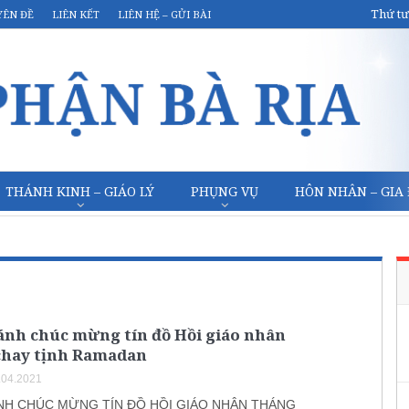
Thứ tư
YÊN ĐỀ
LIÊN KẾT
LIÊN HỆ – GỬI BÀI
THÁNH KINH – GIÁO LÝ
PHỤNG VỤ
HÔN NHÂN – GIA
ánh chúc mừng tín đồ Hồi giáo nhân
chay tịnh Ramadan
.04.2021
NH CHÚC MỪNG TÍN ĐỒ HỒI GIÁO NHÂN THÁNG