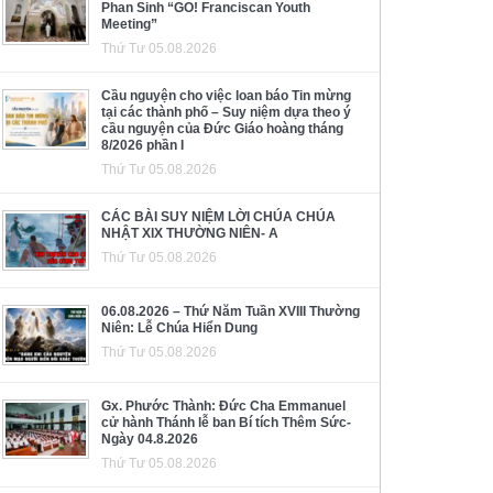
Phan Sinh “GO! Franciscan Youth
Meeting”
Thứ Tư 05.08.2026
Cầu nguyện cho việc loan báo Tin mừng
tại các thành phố – Suy niệm dựa theo ý
cầu nguyện của Đức Giáo hoàng tháng
8/2026 phần I
Thứ Tư 05.08.2026
CÁC BÀI SUY NIỆM LỜI CHÚA CHÚA
NHẬT XIX THƯỜNG NIÊN- A
Thứ Tư 05.08.2026
06.08.2026 – Thứ Năm Tuần XVIII Thường
Niên: Lễ Chúa Hiển Dung
Thứ Tư 05.08.2026
Gx. Phước Thành: Đức Cha Emmanuel
cử hành Thánh lễ ban Bí tích Thêm Sức-
Ngày 04.8.2026
Thứ Tư 05.08.2026