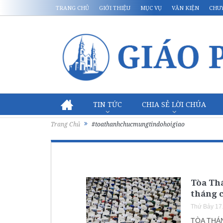
TRANG CHỦ
GIỚI THIỆU
MỤC VỤ
VĂN KIỆN
CHU
TIN TỨC
CHIA SẺ LỜI CHÚA
Trang Chủ
#toathanhchucmungtindohoigiao
Tòa Th
tháng 
Thứ Bảy 17
TÒA THÁ