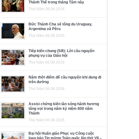
Thánh Thể trong tháng Tám này
Thứ Năm 06.08.2026
Đức Thánh Cha sẽ tông du Uruguay,
Argentina và Pêru
Thứ Năm 06.08.2026
Tiếp kiến chung (5/8): Lời cầu nguyện
phụng vụ của Giáo hội
Thứ Năm 06.08.2026
Năm thời điểm để cầu nguyện khi đang đi
trên đường
Thứ Năm 06.08.2026
Assisi chứng kiến làn sóng hành hương
tăng vọt trong năm kỷ niệm 800 năm
Thánh
Thứ Năm 06.08.2026
Đại hội Huấn giáo Phục vụ Công cuộc
loan báo Tin mừng Toàn quốc lần thứ VII –