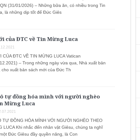
 (31/01/2026) – Những bữa ăn, có nhiều trong Tin
, là những dịp tốt để Đức Giês
ới của ĐTC về Tin Mừng Luca
.12.2021
 CỦA ĐTC VỀ TIN MỪNG LUCA Vatican
12.2021) – Trong những ngày vừa qua, Nhà xuất bản
ã cho xuất bản sách mới của Đức Th
tô tự đồng hóa mình với người nghèo
in Mừng Luca
.07.2021
Ô TỰ ĐỒNG HÓA MÌNH VỚI NGƯỜI NGHÈO THEO
LUCA Khi nhắc đến nhân vật Giêsu, chúng ta nghĩ
một Đức Giêsu đầy quyền năng, là Con