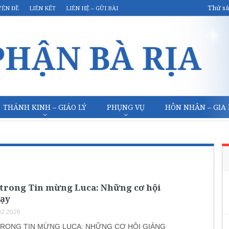
Thứ sá
YÊN ĐỀ
LIÊN KẾT
LIÊN HỆ – GỬI BÀI
THÁNH KINH – GIÁO LÝ
PHỤNG VỤ
HÔN NHÂN – GIA
 trong Tin mừng Luca: Những cơ hội
dạy
02.2026
TRONG TIN MỪNG LUCA: NHỮNG CƠ HỘI GIẢNG