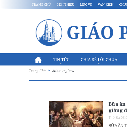
TRANG CHỦ
GIỚI THIỆU
MỤC VỤ
VĂN KIỆN
CHU
TIN TỨC
CHIA SẺ LỜI CHÚA
Trang Chủ
#tinmungluca
Bữa ăn
giảng 
Thứ Ba 03.
BỮA ĂN 