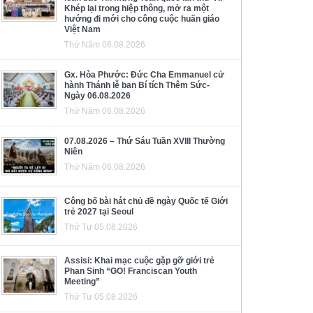
Khép lại trong hiệp thông, mở ra một
hướng đi mới cho công cuộc huấn giáo
Việt Nam
Thứ Năm 06.08.2026
Gx. Hòa Phước: Đức Cha Emmanuel cử
hành Thánh lễ ban Bí tích Thêm Sức-
Ngày 06.08.2026
Thứ Năm 06.08.2026
07.08.2026 – Thứ Sáu Tuần XVIII Thường
Niên
Thứ Năm 06.08.2026
Công bố bài hát chủ đề ngày Quốc tế Giới
trẻ 2027 tại Seoul
Thứ Tư 05.08.2026
Assisi: Khai mạc cuộc gặp gỡ giới trẻ
Phan Sinh “GO! Franciscan Youth
Meeting”
Thứ Tư 05.08.2026