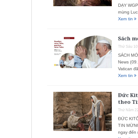
DẠY WGPQN
mừng Luca
Xem tin
Sách m
Thứ Sáu 10
SÁCH MỚI
News (09.
Vatican đ
Xem tin
Đức Ki
theo T
Thứ Năm 22
ĐỨC KIT
TIN MỪNG 
ngay đến 