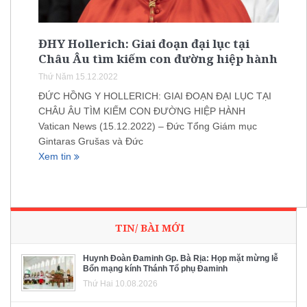
ĐHY Hollerich: Giai đoạn đại lục tại
Châu Âu tìm kiếm con đường hiệp hành
Thứ Năm 15.12.2022
ĐỨC HỒNG Y HOLLERICH: GIAI ĐOẠN ĐẠI LỤC TẠI
CHÂU ÂU TÌM KIẾM CON ĐƯỜNG HIỆP HÀNH
Vatican News (15.12.2022) – Đức Tổng Giám mục
Gintaras Grušas và Đức
Xem tin
TIN/ BÀI MỚI
Huynh Đoàn Đaminh Gp. Bà Rịa: Họp mặt mừng lễ
Bổn mạng kính Thánh Tổ phụ Đaminh
Thứ Hai 10.08.2026