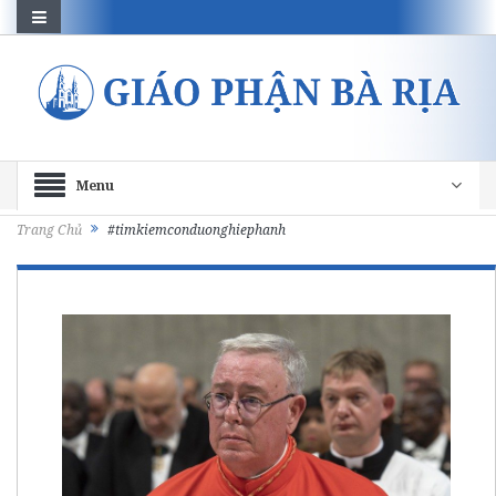
Menu
Trang Chủ
#timkiemconduonghiephanh