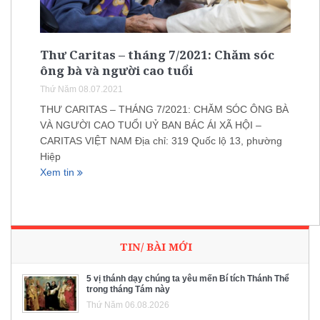
Thư Caritas – tháng 7/2021: Chăm sóc
ông bà và người cao tuổi
Thứ Năm 08.07.2021
THƯ CARITAS – THÁNG 7/2021: CHĂM SÓC ÔNG BÀ
VÀ NGƯỜI CAO TUỔI UỶ BAN BÁC ÁI XÃ HỘI –
CARITAS VIỆT NAM Địa chỉ: 319 Quốc lộ 13, phường
Hiệp
Xem tin
TIN/ BÀI MỚI
5 vị thánh dạy chúng ta yêu mến Bí tích Thánh Thể
trong tháng Tám này
Thứ Năm 06.08.2026