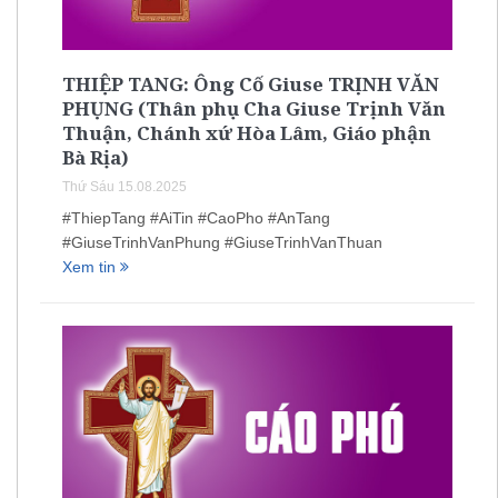
THIỆP TANG: Ông Cố Giuse TRỊNH VĂN
PHỤNG (Thân phụ Cha Giuse Trịnh Văn
Thuận, Chánh xứ Hòa Lâm, Giáo phận
Bà Rịa)
Thứ Sáu 15.08.2025
#ThiepTang #AiTin #CaoPho #AnTang
#GiuseTrinhVanPhung #GiuseTrinhVanThuan
Xem tin