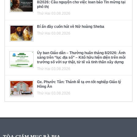
8/2026: Cầu nguyện cho việc loan báo Tin mừng tại
phố thị
Thứ Hai 03.08.2026
Bí ẩn đầy cuốn hút về Nữ hoàng Sheba
Thứ Hai 03.08.2026
Ủy ban Giáo dân – Thường huấn tháng 8/2026: Ánh
sáng trên “lục địa số” – Kitô hữu hiện diện trên môi
trường số với sự thật, tử tế và tinh thần xây dựng
Thứ Hai 03.08.2026
Gx. Phước Tân: Thánh lễ tạ ơn tốt nghiệp Giáo lý
Hồng Ân
Thứ Hai 03.08.2026
TÒA GIÁM MỤC BÀ RỊA