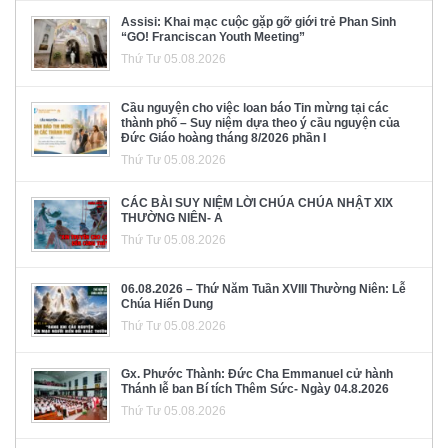
Assisi: Khai mạc cuộc gặp gỡ giới trẻ Phan Sinh
“GO! Franciscan Youth Meeting”
Thứ Tư 05.08.2026
Cầu nguyện cho việc loan báo Tin mừng tại các
thành phố – Suy niệm dựa theo ý cầu nguyện của
Đức Giáo hoàng tháng 8/2026 phần I
Thứ Tư 05.08.2026
CÁC BÀI SUY NIỆM LỜI CHÚA CHÚA NHẬT XIX
THƯỜNG NIÊN- A
Thứ Tư 05.08.2026
06.08.2026 – Thứ Năm Tuần XVIII Thường Niên: Lễ
Chúa Hiển Dung
Thứ Tư 05.08.2026
Gx. Phước Thành: Đức Cha Emmanuel cử hành
Thánh lễ ban Bí tích Thêm Sức- Ngày 04.8.2026
Thứ Tư 05.08.2026