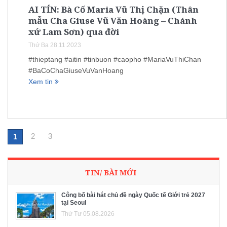
AI TÍN: Bà Cố Maria Vũ Thị Chặn (Thân
mẫu Cha Giuse Vũ Văn Hoàng – Chánh
xứ Lam Sơn) qua đời
Thứ Ba 28.11.2023
#thieptang #aitin #tinbuon #caopho #MariaVuThiChan
#BaCoChaGiuseVuVanHoang
Xem tin
2
3
1
TIN/ BÀI MỚI
Công bố bài hát chủ đề ngày Quốc tế Giới trẻ 2027
tại Seoul
Thứ Tư 05.08.2026