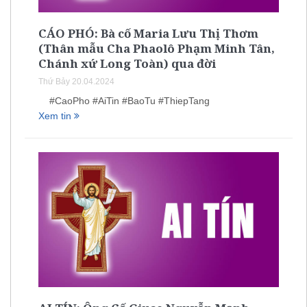
CÁO PHÓ: Bà cố Maria Lưu Thị Thơm
(Thân mẫu Cha Phaolô Phạm Minh Tân,
Chánh xứ Long Toàn) qua đời
Thứ Bảy 20.04.2024
#CaoPho #AiTin #BaoTu #ThiepTang
Xem tin