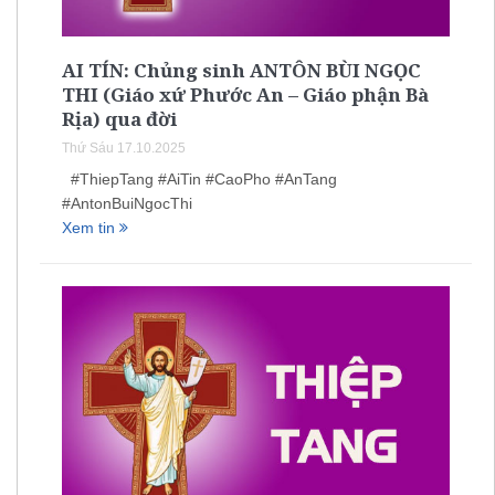
AI TÍN: Chủng sinh ANTÔN BÙI NGỌC
THI (Giáo xứ Phước An – Giáo phận Bà
Rịa) qua đời
Thứ Sáu 17.10.2025
#ThiepTang #AiTin #CaoPho #AnTang
#AntonBuiNgocThi
Xem tin