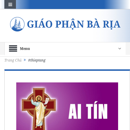
Menu
Trang Chủ
#thieptang