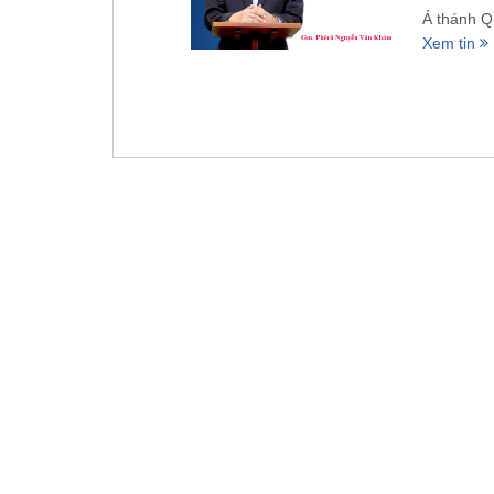
Á thánh Q
Xem tin