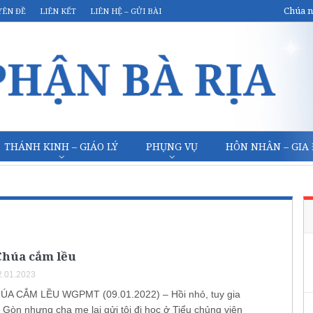
Chúa n
YÊN ĐỀ
LIÊN KẾT
LIÊN HỆ – GỬI BÀI
THÁNH KINH – GIÁO LÝ
PHỤNG VỤ
HÔN NHÂN – GIA
Chúa cắm lều
.01.2023
ÚA CẮM LỀU WGPMT (09.01.2022) – Hồi nhỏ, tuy gia
 Gòn nhưng cha mẹ lại gửi tôi đi học ở Tiểu chủng viện