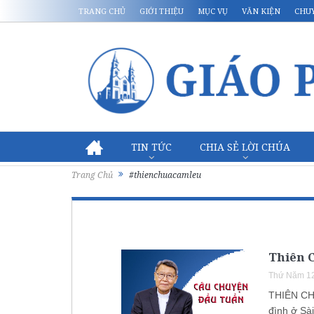
TRANG CHỦ
GIỚI THIỆU
MỤC VỤ
VĂN KIỆN
CHU
TIN TỨC
CHIA SẺ LỜI CHÚA
Trang Chủ
#thienchuacamleu
Thiên 
Thứ Năm 12
THIÊN CH
đình ở Sài