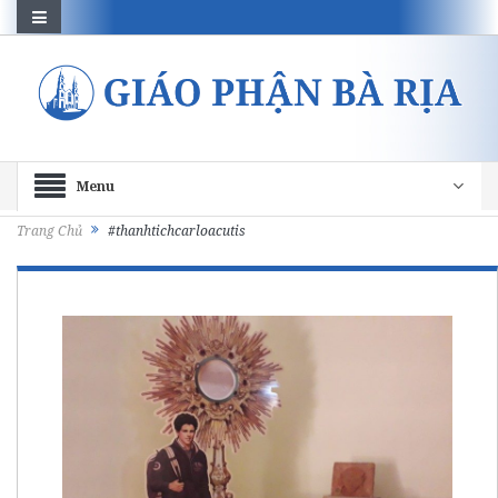
Menu
Trang Chủ
#thanhtichcarloacutis