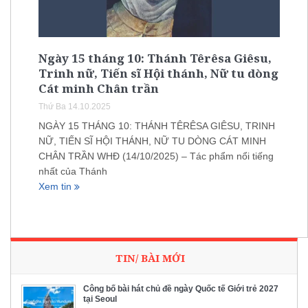
Ngày 15 tháng 10: Thánh Têrêsa Giêsu,
Trinh nữ, Tiến sĩ Hội thánh, Nữ tu dòng
Cát minh Chân trần
Thứ Ba 14.10.2025
NGÀY 15 THÁNG 10: THÁNH TÊRÊSA GIÊSU, TRINH
NỮ, TIẾN SĨ HỘI THÁNH, NỮ TU DÒNG CÁT MINH
CHÂN TRẦN WHĐ (14/10/2025) – Tác phẩm nổi tiếng
nhất của Thánh
Xem tin
TIN/ BÀI MỚI
Công bố bài hát chủ đề ngày Quốc tế Giới trẻ 2027
tại Seoul