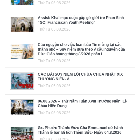
Thứ Tư 05.08.2026
Assisi: Khai mạc cuộc gặp gỡ giới trẻ Phan Sinh
“GO! Franciscan Youth Meeting”
Thứ Tư 05.08.2026
Cầu nguyện cho việc loan báo Tin mừng tại các
thành phố – Suy niệm dựa theo ý cầu nguyện của
Đức Giáo hoàng tháng 8/2026 phần I
Thứ Tư 05.08.2026
CÁC BÀI SUY NIỆM LỜI CHÚA CHÚA NHẬT XIX
THƯỜNG NIÊN- A
Thứ Tư 05.08.2026
06.08.2026 – Thứ Năm Tuần XVIII Thường Niên: Lễ
Chúa Hiển Dung
Thứ Tư 05.08.2026
Gx. Phước Thành: Đức Cha Emmanuel cử hành
Thánh lễ ban Bí tích Thêm Sức- Ngày 04.8.2026
Thứ Tư 05.08.2026