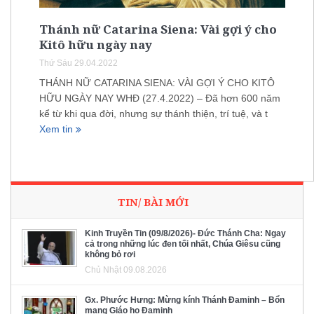
Thánh nữ Catarina Siena: Vài gợi ý cho
Kitô hữu ngày nay
Thứ Sáu 29.04.2022
THÁNH NỮ CATARINA SIENA: VÀI GỢI Ý CHO KITÔ
HỮU NGÀY NAY WHĐ (27.4.2022) – Đã hơn 600 năm
kể từ khi qua đời, nhưng sự thánh thiện, trí tuệ, và t
Xem tin
TIN/ BÀI MỚI
Kinh Truyền Tin (09/8/2026)- Đức Thánh Cha: Ngay
cả trong những lúc đen tối nhất, Chúa Giêsu cũng
không bỏ rơi
Chủ Nhật 09.08.2026
Gx. Phước Hưng: Mừng kính Thánh Đaminh – Bổn
mạng Giáo họ Đaminh