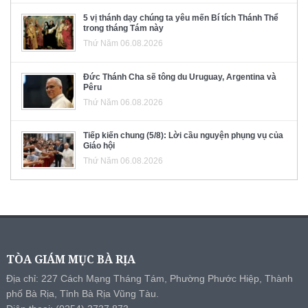
5 vị thánh dạy chúng ta yêu mến Bí tích Thánh Thể
trong tháng Tám này
Thứ Năm 06.08.2026
Đức Thánh Cha sẽ tông du Uruguay, Argentina và
Pêru
Thứ Năm 06.08.2026
Tiếp kiến chung (5/8): Lời cầu nguyện phụng vụ của
Giáo hội
Thứ Năm 06.08.2026
TÒA GIÁM MỤC BÀ RỊA
Địa chỉ: 227 Cách Mạng Tháng Tám, Phường Phước Hiệp, Thành
phố Bà Rịa, Tỉnh Bà Rịa Vũng Tàu.