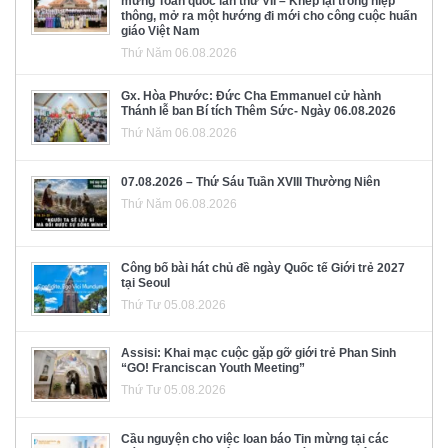
mừng Toàn quốc lần thứ VII – Khép lại trong hiệp
thông, mở ra một hướng đi mới cho công cuộc huấn
giáo Việt Nam
Thứ Năm 06.08.2026
Gx. Hòa Phước: Đức Cha Emmanuel cử hành
Thánh lễ ban Bí tích Thêm Sức- Ngày 06.08.2026
Thứ Năm 06.08.2026
07.08.2026 – Thứ Sáu Tuần XVIII Thường Niên
Thứ Năm 06.08.2026
Công bố bài hát chủ đề ngày Quốc tế Giới trẻ 2027
tại Seoul
Thứ Tư 05.08.2026
Assisi: Khai mạc cuộc gặp gỡ giới trẻ Phan Sinh
“GO! Franciscan Youth Meeting”
Thứ Tư 05.08.2026
Cầu nguyện cho việc loan báo Tin mừng tại các