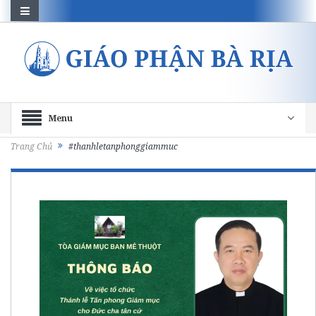
Menu
Trang Chủ
#thanhletanphonggiammuc