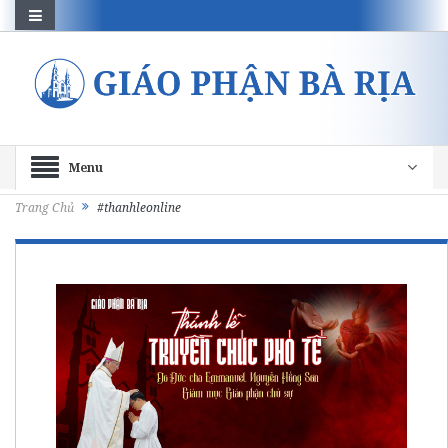
Menu
Trang Chủ
#thanhleonline