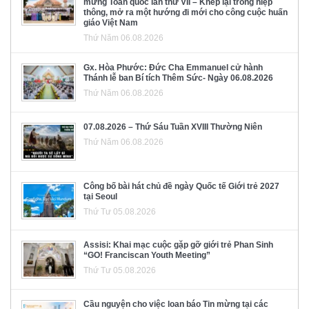
mừng Toàn quốc lần thứ VII – Khép lại trong hiệp
thông, mở ra một hướng đi mới cho công cuộc huấn
giáo Việt Nam
Thứ Năm 06.08.2026
Gx. Hòa Phước: Đức Cha Emmanuel cử hành
Thánh lễ ban Bí tích Thêm Sức- Ngày 06.08.2026
Thứ Năm 06.08.2026
07.08.2026 – Thứ Sáu Tuần XVIII Thường Niên
Thứ Năm 06.08.2026
Công bố bài hát chủ đề ngày Quốc tế Giới trẻ 2027
tại Seoul
Thứ Tư 05.08.2026
Assisi: Khai mạc cuộc gặp gỡ giới trẻ Phan Sinh
“GO! Franciscan Youth Meeting”
Thứ Tư 05.08.2026
Cầu nguyện cho việc loan báo Tin mừng tại các