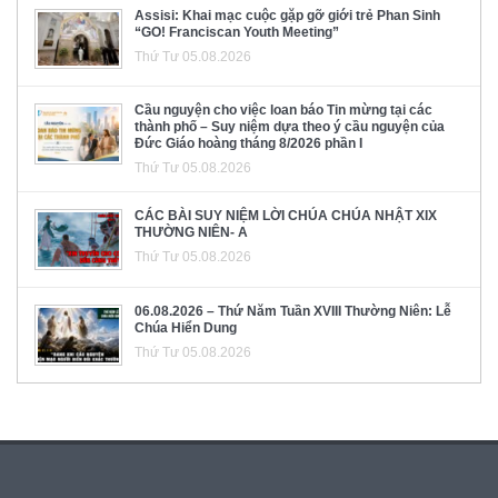
Assisi: Khai mạc cuộc gặp gỡ giới trẻ Phan Sinh
“GO! Franciscan Youth Meeting”
Thứ Tư 05.08.2026
Cầu nguyện cho việc loan báo Tin mừng tại các
thành phố – Suy niệm dựa theo ý cầu nguyện của
Đức Giáo hoàng tháng 8/2026 phần I
Thứ Tư 05.08.2026
CÁC BÀI SUY NIỆM LỜI CHÚA CHÚA NHẬT XIX
THƯỜNG NIÊN- A
Thứ Tư 05.08.2026
06.08.2026 – Thứ Năm Tuần XVIII Thường Niên: Lễ
Chúa Hiển Dung
Thứ Tư 05.08.2026