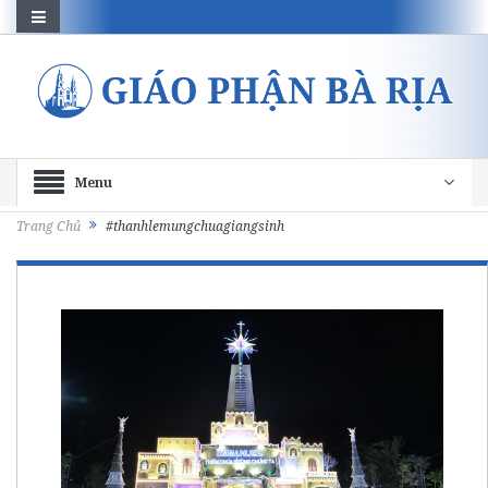
Menu
Trang Chủ
#thanhlemungchuagiangsinh