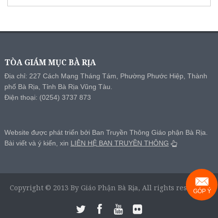
TÒA GIÁM MỤC BÀ RỊA
Địa chỉ: 227 Cách Mạng Tháng Tám, Phường Phước Hiệp, Thành
phố Bà Rịa, Tỉnh Bà Rịa Vũng Tàu.
Điện thoại: (0254) 3737 873
Website được phát triển bởi Ban Truyền Thông Giáo phận Bà Rịa.
Bài viết và ý kiến, xin
LIÊN HỆ BAN TRUYỀN THÔNG
Copyright © 2013 By Giáo Phận Bà Rịa, All rights reserved.
GÓP Ý