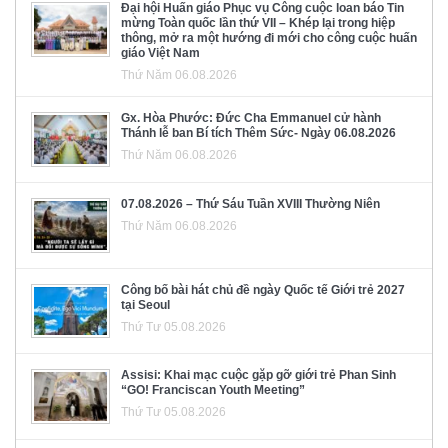
Đại hội Huấn giáo Phục vụ Công cuộc loan báo Tin
mừng Toàn quốc lần thứ VII – Khép lại trong hiệp
thông, mở ra một hướng đi mới cho công cuộc huấn
giáo Việt Nam
Thứ Năm 06.08.2026
Gx. Hòa Phước: Đức Cha Emmanuel cử hành
Thánh lễ ban Bí tích Thêm Sức- Ngày 06.08.2026
Thứ Năm 06.08.2026
07.08.2026 – Thứ Sáu Tuần XVIII Thường Niên
Thứ Năm 06.08.2026
Công bố bài hát chủ đề ngày Quốc tế Giới trẻ 2027
tại Seoul
Thứ Tư 05.08.2026
Assisi: Khai mạc cuộc gặp gỡ giới trẻ Phan Sinh
“GO! Franciscan Youth Meeting”
Thứ Tư 05.08.2026