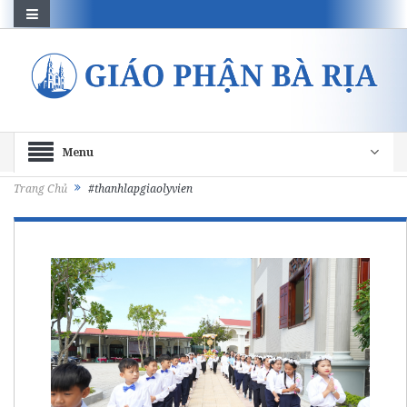
Menu
Trang Chủ
#thanhlapgiaolyvien