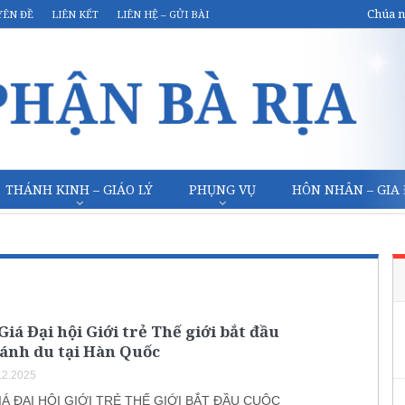
Chúa n
YÊN ĐỀ
LIÊN KẾT
LIÊN HỆ – GỬI BÀI
THÁNH KINH – GIÁO LÝ
PHỤNG VỤ
HÔN NHÂN – GIA
iá Đại hội Giới trẻ Thế giới bắt đầu
hánh du tại Hàn Quốc
12.2025
Á ĐẠI HỘI GIỚI TRẺ THẾ GIỚI BẮT ĐẦU CUỘC