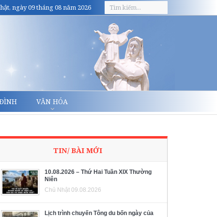
hật, ngày 09 tháng 08 năm 2026
 ĐÌNH
VĂN HÓA
TIN/ BÀI MỚI
10.08.2026 – Thứ Hai Tuần XIX Thường
Niên
Chủ Nhật 09.08.2026
Lịch trình chuyến Tông du bốn ngày của