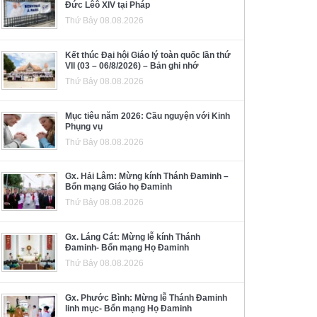
Đức Lêô XIV tại Pháp
Thứ Bảy 08.08.2026
Kết thúc Đại hội Giáo lý toàn quốc lần thứ
VII (03 – 06/8/2026) – Bản ghi nhớ
Thứ Bảy 08.08.2026
Mục tiêu năm 2026: Cầu nguyện với Kinh
Phụng vụ
Thứ Bảy 08.08.2026
Gx. Hải Lâm: Mừng kính Thánh Đaminh –
Bổn mạng Giáo họ Đaminh
Thứ Bảy 08.08.2026
Gx. Láng Cát: Mừng lễ kính Thánh
Đaminh- Bổn mạng Họ Đaminh
Thứ Bảy 08.08.2026
Gx. Phước Bình: Mừng lễ Thánh Đaminh
linh mục- Bổn mạng Họ Đaminh