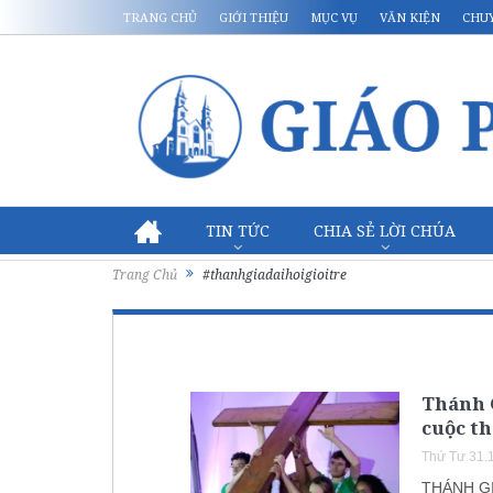
TRANG CHỦ
GIỚI THIỆU
MỤC VỤ
VĂN KIỆN
CHU
TIN TỨC
CHIA SẺ LỜI CHÚA
Trang Chủ
#thanhgiadaihoigioitre
Thánh G
cuộc t
Thứ Tư 31.
THÁNH GI