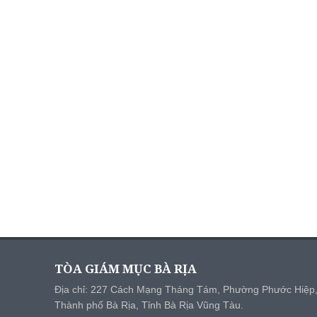
TÒA GIÁM MỤC BÀ RỊA
Địa chỉ: 227 Cách Mạng Tháng Tám, Phường Phước Hiệp
Thành phố Bà Rịa, Tỉnh Bà Rịa Vũng Tàu.