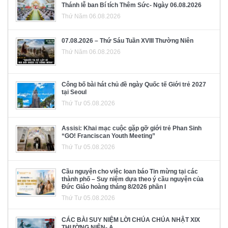
Thánh lễ ban Bí tích Thêm Sức- Ngày 06.08.2026
Thứ Năm 06.08.2026
07.08.2026 – Thứ Sáu Tuần XVIII Thường Niên
Thứ Năm 06.08.2026
Công bố bài hát chủ đề ngày Quốc tế Giới trẻ 2027
tại Seoul
Thứ Tư 05.08.2026
Assisi: Khai mạc cuộc gặp gỡ giới trẻ Phan Sinh
“GO! Franciscan Youth Meeting”
Thứ Tư 05.08.2026
Cầu nguyện cho việc loan báo Tin mừng tại các
thành phố – Suy niệm dựa theo ý cầu nguyện của
Đức Giáo hoàng tháng 8/2026 phần I
Thứ Tư 05.08.2026
CÁC BÀI SUY NIỆM LỜI CHÚA CHÚA NHẬT XIX
THƯỜNG NIÊN- A