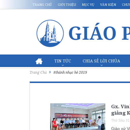
TRANG CHỦ
GIỚI THIỆU
MỤC VỤ
VĂN KIỆN
CHU
TIN TỨC
CHIA SẺ LỜI CHÚA
Trang Chủ
#thánh nhạc hè 2019
Gx. Vi
giảng 
Thứ Sáu 31
Giáo xứ V