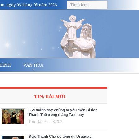
m, ngày 06 tháng 08 năm 2026
 ĐÌNH
VĂN HÓA
TIN/ BÀI MỚI
5 vị thánh dạy chúng ta yêu mến Bí tích
Thánh Thể trong tháng Tám này
Thứ Năm 06.08.2026
Đức Thánh Cha sẽ tông du Uruguay,