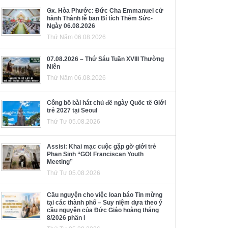
Gx. Hòa Phước: Đức Cha Emmanuel cử
hành Thánh lễ ban Bí tích Thêm Sức-
Ngày 06.08.2026
Thứ Năm 06.08.2026
07.08.2026 – Thứ Sáu Tuần XVIII Thường
Niên
Thứ Năm 06.08.2026
Công bố bài hát chủ đề ngày Quốc tế Giới
trẻ 2027 tại Seoul
Thứ Tư 05.08.2026
Assisi: Khai mạc cuộc gặp gỡ giới trẻ
Phan Sinh “GO! Franciscan Youth
Meeting”
Thứ Tư 05.08.2026
Cầu nguyện cho việc loan báo Tin mừng
tại các thành phố – Suy niệm dựa theo ý
cầu nguyện của Đức Giáo hoàng tháng
8/2026 phần I