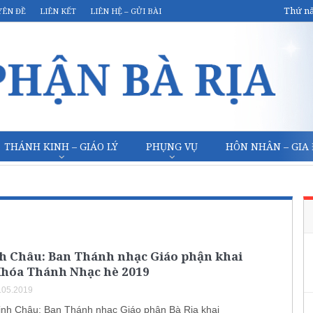
Thứ nă
YÊN ĐỀ
LIÊN KẾT
LIÊN HỆ – GỬI BÀI
THÁNH KINH – GIÁO LÝ
PHỤNG VỤ
HÔN NHÂN – GIA
nh Châu: Ban Thánh nhạc Giáo phận khai
Khóa Thánh Nhạc hè 2019
.05.2019
inh Châu: Ban Thánh nhạc Giáo phận Bà Rịa khai