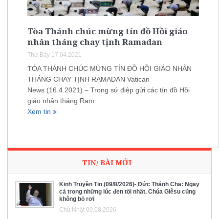
Tòa Thánh chúc mừng tín đồ Hồi giáo
nhân tháng chay tịnh Ramadan
Thứ Bảy 17.04.2021
TÒA THÁNH CHÚC MỪNG TÍN ĐỒ HỒI GIÁO NHÂN
THÁNG CHAY TỊNH RAMADAN Vatican
News (16.4.2021) – Trong sứ điệp gửi các tín đồ Hồi
giáo nhân tháng Ram
Xem tin
TIN/ BÀI MỚI
Kinh Truyền Tin (09/8/2026)- Đức Thánh Cha: Ngay
cả trong những lúc đen tối nhất, Chúa Giêsu cũng
không bỏ rơi
Chủ Nhật 09.08.2026