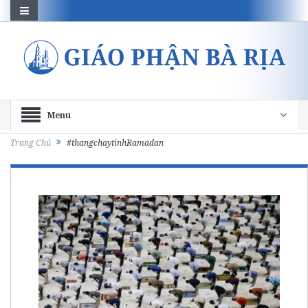
Menu
Trang Chủ
#thangchaytinhRamadan