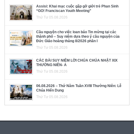
Assisi: Khai mạc cuộc gặp gỡ giới trẻ Phan Sinh
“GO! Franciscan Youth Meeting”
Thứ Tư 05.08.2026
Cầu nguyện cho việc loan báo Tin mừng tại các
thành phố – Suy niệm dựa theo ý cầu nguyện của
Đức Giáo hoàng tháng 8/2026 phần I
Thứ Tư 05.08.2026
CÁC BÀI SUY NIỆM LỜI CHÚA CHÚA NHẬT XIX
THƯỜNG NIÊN- A
Thứ Tư 05.08.2026
06.08.2026 – Thứ Năm Tuần XVIII Thường Niên: Lễ
Chúa Hiển Dung
Thứ Tư 05.08.2026