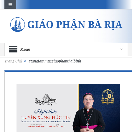
Menu
Trang Chủ
#tangiammucgiaophanthaibinh