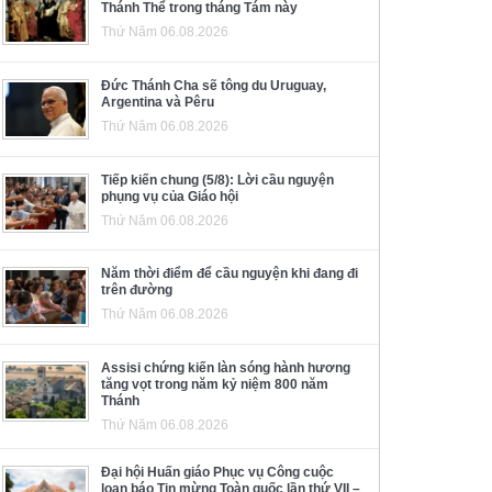
Thánh Thể trong tháng Tám này
Thứ Năm 06.08.2026
Đức Thánh Cha sẽ tông du Uruguay,
Argentina và Pêru
Thứ Năm 06.08.2026
Tiếp kiến chung (5/8): Lời cầu nguyện
phụng vụ của Giáo hội
Thứ Năm 06.08.2026
Năm thời điểm để cầu nguyện khi đang đi
trên đường
Thứ Năm 06.08.2026
Assisi chứng kiến làn sóng hành hương
tăng vọt trong năm kỷ niệm 800 năm
Thánh
Thứ Năm 06.08.2026
Đại hội Huấn giáo Phục vụ Công cuộc
loan báo Tin mừng Toàn quốc lần thứ VII –