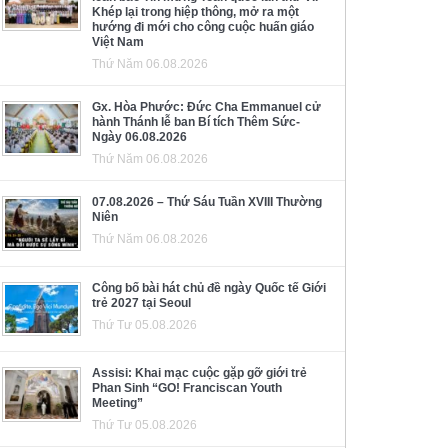
Khép lại trong hiệp thông, mở ra một
hướng đi mới cho công cuộc huấn giáo
Việt Nam
Thứ Năm 06.08.2026
Gx. Hòa Phước: Đức Cha Emmanuel cử
hành Thánh lễ ban Bí tích Thêm Sức-
Ngày 06.08.2026
Thứ Năm 06.08.2026
07.08.2026 – Thứ Sáu Tuần XVIII Thường
Niên
Thứ Năm 06.08.2026
Công bố bài hát chủ đề ngày Quốc tế Giới
trẻ 2027 tại Seoul
Thứ Tư 05.08.2026
Assisi: Khai mạc cuộc gặp gỡ giới trẻ
Phan Sinh “GO! Franciscan Youth
Meeting”
Thứ Tư 05.08.2026