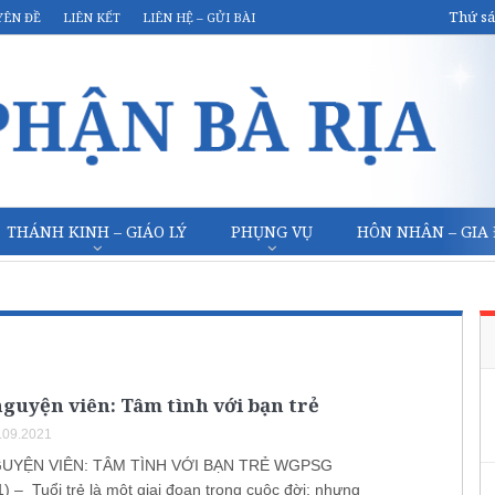
Thứ sá
YÊN ĐỀ
LIÊN KẾT
LIÊN HỆ – GỬI BÀI
THÁNH KINH – GIÁO LÝ
PHỤNG VỤ
HÔN NHÂN – GIA
guyện viên: Tâm tình với bạn trẻ
.09.2021
GUYỆN VIÊN: TÂM TÌNH VỚI BẠN TRẺ WGPSG
) – Tuổi trẻ là một giai đoạn trong cuộc đời; nhưng