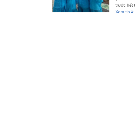
trước hết t
Xem tin