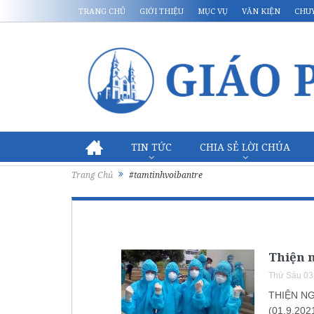
TRANG CHỦ
GIỚI THIỆU
MỤC VỤ
VĂN KIỆN
CHU
TIN TỨC
CHIA SẺ LỜI CHÚA
Trang Chủ
#tamtinhvoibantre
Thiện n
Thứ Sáu 03
THIỆN N
(01.9.2021