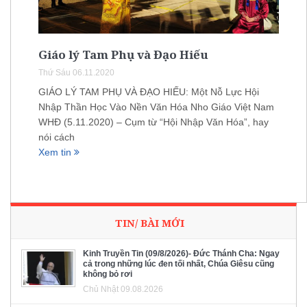
Giáo lý Tam Phụ và Đạo Hiếu
Thứ Sáu 06.11.2020
GIÁO LÝ TAM PHỤ VÀ ĐẠO HIẾU: Một Nỗ Lực Hội
Nhập Thần Học Vào Nền Văn Hóa Nho Giáo Việt Nam
WHĐ (5.11.2020) – Cụm từ “Hội Nhập Văn Hóa”, hay
nói cách
Xem tin
TIN/ BÀI MỚI
Kinh Truyền Tin (09/8/2026)- Đức Thánh Cha: Ngay
cả trong những lúc đen tối nhất, Chúa Giêsu cũng
không bỏ rơi
Chủ Nhật 09.08.2026