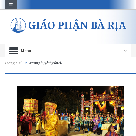
Menu
Trang Chủ
#tamphụvàđạohiếu