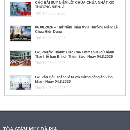
CÁC BÀI SUY NIỆM LỜI CHÚA CHÚA NHẬT XIX
THƯỜNG NIÊN- A
Thứ Tư 05.08.2026
06.08.2026 – Thứ Năm Tuần XVIII Thường Niên: Lễ
Chúa Hiển Dung
Thứ Tư 05.08.2026
Gx. Phước Thành: Đức Cha Emmanuel cử hành
Thánh lễ ban Bí tích Thêm Sức- Ngày 04.8.2026
Thứ Tư 05.08.2026
Gx. Văn Côi: Thánh lễ tạ ơn mừng hồng ân Vĩnh
khấn- Ngày 04.8.2026
Thứ Tư 05.08.2026
TÒA GIÁM MỤC BÀ RỊA