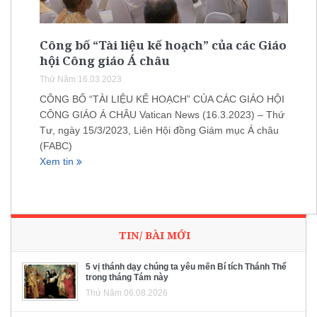
Công bố “Tài liệu kế hoạch” của các Giáo
hội Công giáo Á châu
Thứ Năm 16.03.2023
CÔNG BỐ “TÀI LIỆU KẾ HOẠCH” CỦA CÁC GIÁO HỘI
CÔNG GIÁO Á CHÂU Vatican News (16.3.2023) – Thứ
Tư, ngày 15/3/2023, Liên Hội đồng Giám mục Á châu
(FABC)
Xem tin
TIN/ BÀI MỚI
5 vị thánh dạy chúng ta yêu mến Bí tích Thánh Thể
trong tháng Tám này
Thứ Năm 06.08.2026