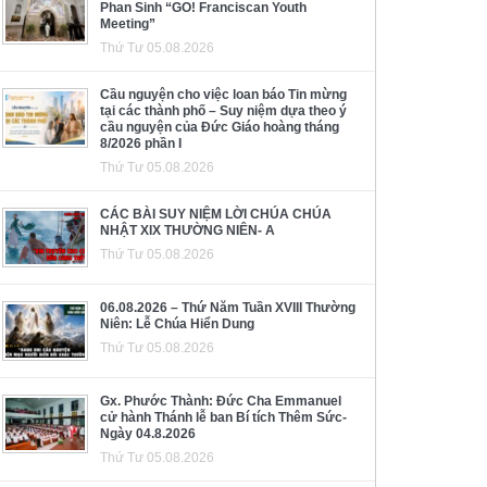
Phan Sinh “GO! Franciscan Youth
Meeting”
Thứ Tư 05.08.2026
Cầu nguyện cho việc loan báo Tin mừng
tại các thành phố – Suy niệm dựa theo ý
cầu nguyện của Đức Giáo hoàng tháng
8/2026 phần I
Thứ Tư 05.08.2026
CÁC BÀI SUY NIỆM LỜI CHÚA CHÚA
NHẬT XIX THƯỜNG NIÊN- A
Thứ Tư 05.08.2026
06.08.2026 – Thứ Năm Tuần XVIII Thường
Niên: Lễ Chúa Hiển Dung
Thứ Tư 05.08.2026
Gx. Phước Thành: Đức Cha Emmanuel
cử hành Thánh lễ ban Bí tích Thêm Sức-
Ngày 04.8.2026
Thứ Tư 05.08.2026