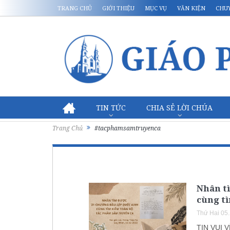
TRANG CHỦ
GIỚI THIỆU
MỤC VỤ
VĂN KIỆN
CHU
TIN TỨC
CHIA SẺ LỜI CHÚA
Trang Chủ
#tacphamsamtruyenca
Nhân t
cùng t
Thứ Hai 05
TIN VUI 