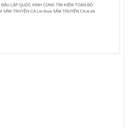
ĐẦU LẬP QUỐC KINH CÙNG TÌM KIẾM TOÀN BỘ
 SẤM TRUYỀN CA Lời thưa SẤM TRUYỀN CA là bộ