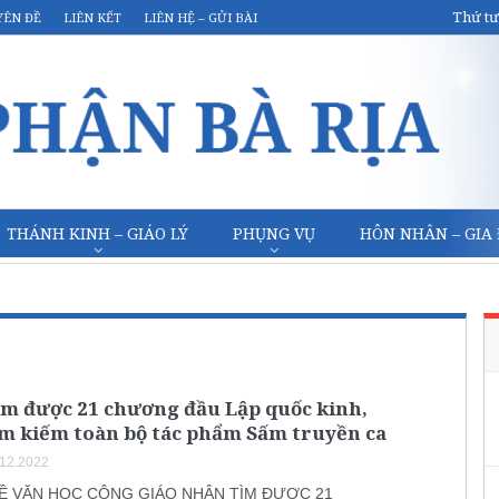
Thứ tư
YÊN ĐỀ
LIÊN KẾT
LIÊN HỆ – GỬI BÀI
THÁNH KINH – GIÁO LÝ
PHỤNG VỤ
HÔN NHÂN – GIA
ìm được 21 chương đầu Lập quốc kinh,
ìm kiếm toàn bộ tác phẩm Sấm truyền ca
.12.2022
VỀ VĂN HỌC CÔNG GIÁO NHÂN TÌM ĐƯỢC 21