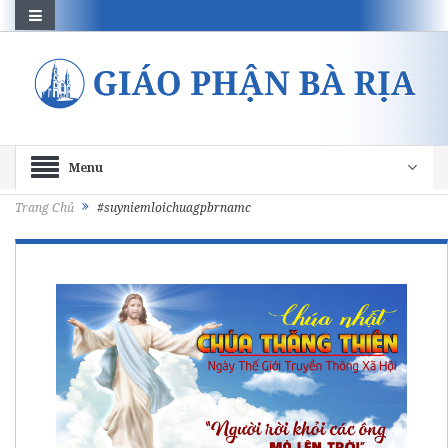
Menu
Trang Chủ
#suyniemloichuagpbrnamc