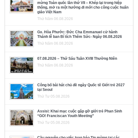
mừng Toàn quốc lần thứ VII – Khép lại trong hiệp
thông, mở ra một hướng đi mới cho công cuộc huấn
giáo Việt Nam
Thứ Năm 06.08.2026
Gx. Hòa Phước: Đức Cha Emmanuel cử hành
Thánh lễ ban Bí tích Thêm Sức- Ngày 06.08.2026
Thứ Năm 06.08.2026
07.08.2026 – Thứ Sáu Tuần XVIII Thường Niên
Thứ Năm 06.08.2026
Công bố bài hát chủ đề ngày Quốc tế Giới trẻ 2027
tại Seoul
Thứ Tư 05.08.2026
Assisi: Khai mạc cuộc gặp gỡ giới trẻ Phan Sinh
“GO! Franciscan Youth Meeting”
Thứ Tư 05.08.2026
Cầu nguyện cho việc loan báo Tin mừng tại các