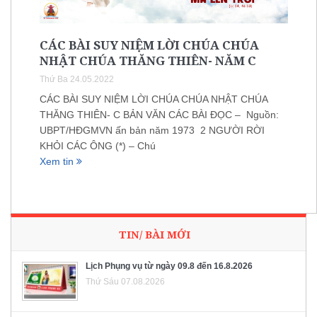
CÁC BÀI SUY NIỆM LỜI CHÚA CHÚA
NHẬT CHÚA THĂNG THIÊN- NĂM C
Thứ Ba 24.05.2022
CÁC BÀI SUY NIỆM LỜI CHÚA CHÚA NHẬT CHÚA
THĂNG THIÊN- C BẢN VĂN CÁC BÀI ĐỌC – Nguồn:
UBPT/HĐGMVN ấn bản năm 1973 2 NGƯỜI RỜI
KHỎI CÁC ÔNG (*) – Chú
Xem tin
TIN/ BÀI MỚI
Lịch Phụng vụ từ ngày 09.8 đến 16.8.2026
Thứ Sáu 07.08.2026