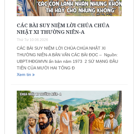
CÁC BÀI SUY NIỆM LỜI CHÚA CHÚA
NHẬT XI THƯỜNG NIÊN-A
Thứ Tư 10.06.2026
CÁC BÀI SUY NIỆM LỜI CHÚA CHÚA NHẬT XI
THƯỜNG NIÊN-A BẢN VĂN CÁC BÀI ĐỌC – Nguồn:
UBPT/HĐGMVN ấn bản năm 1973 2 SỨ MẠNG ĐẦU
TIÊN CỦA MƯỜI HAI TÔNG Đ
Xem tin