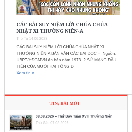
CÁC BÀI SUY NIỆM LỜI CHÚA CHÚA
NHẬT XI THƯỜNG NIÊN-A
Thứ Tư 14.06.2023
CÁC BÀI SUY NIỆM LỜI CHÚA CHÚA NHẬT XI
THƯỜNG NIÊN-A BẢN VĂN CÁC BÀI ĐỌC – Nguồn:
UBPT/HĐGMVN ấn bản năm 1973 2 SỨ MẠNG ĐẦU
TIÊN CỦA MƯỜI HAI TÔNG Đ
Xem tin
TIN/ BÀI MỚI
08.08.2026 – Thứ Bảy Tuần XVIII Thường Niên
Thứ Sáu 07.08.2026