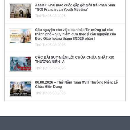
Assisi: Khai mạc cuộc gặp gỡ giới trẻ Phan Sinh
“GO! Franciscan Youth Meeting”
Thứ Tư 05.08.2026
Cầu nguyện cho việc loan báo Tin mừng tại các
thành phố – Suy niệm dựa theo ý cầu nguyện của
Đức Giáo hoàng tháng 8/2026 phần I
Thứ Tư 05.08.2026
CÁC BÀI SUY NIỆM LỜI CHÚA CHÚA NHẬT XIX
THƯỜNG NIÊN- A
Thứ Tư 05.08.2026
06.08.2026 – Thứ Năm Tuần XVIII Thường Niên: Lễ
Chúa Hiển Dung
Thứ Tư 05.08.2026