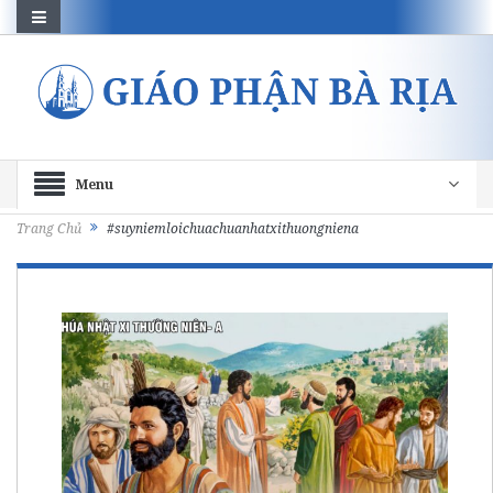
Menu
Trang Chủ
#suyniemloichuachuanhatxithuongniena