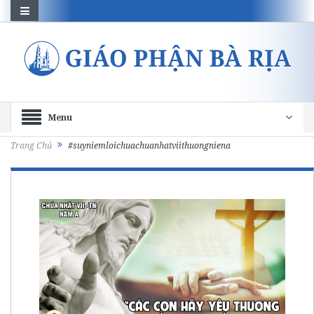
Menu
Trang Chủ
#suyniemloichuachuanhatviithuongniena