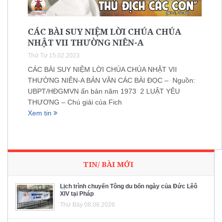
CÁC BÀI SUY NIỆM LỜI CHÚA CHÚA
NHẬT VII THƯỜNG NIÊN-A
Thứ Tư 15.02.2023
CÁC BÀI SUY NIỆM LỜI CHÚA CHÚA NHẬT VII
THƯỜNG NIÊN-A BẢN VĂN CÁC BÀI ĐỌC – Nguồn:
UBPT/HĐGMVN ấn bản năm 1973 2 LUẬT YÊU
THƯƠNG – Chú giải của Fich
Xem tin
TIN/ BÀI MỚI
Lịch trình chuyến Tông du bốn ngày của Đức Lêô
XIV tại Pháp
Thứ Bảy 08.08.2026