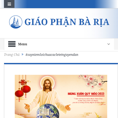
Menu
Trang Chủ
#suyniemloichuacacletetnguyendan