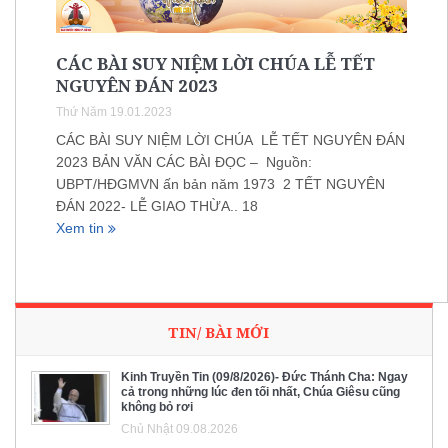
CÁC BÀI SUY NIỆM LỜI CHÚA LỄ TẾT
NGUYÊN ĐÁN 2023
Thứ Năm 19.01.2023
CÁC BÀI SUY NIỆM LỜI CHÚA LỄ TẾT NGUYÊN ĐÁN
2023 BẢN VĂN CÁC BÀI ĐỌC – Nguồn:
UBPT/HĐGMVN ấn bản năm 1973 2 TẾT NGUYÊN
ĐÁN 2022- LỄ GIAO THỪA.. 18
Xem tin
TIN/ BÀI MỚI
Kinh Truyền Tin (09/8/2026)- Đức Thánh Cha: Ngay
cả trong những lúc đen tối nhất, Chúa Giêsu cũng
không bỏ rơi
Chủ Nhật 09.08.2026