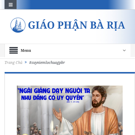
Menu
Trang Chủ
#suyniemlochuagpbr