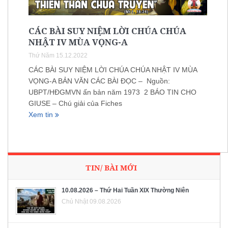
CÁC BÀI SUY NIỆM LỜI CHÚA CHÚA
NHẬT IV MÙA VỌNG-A
Thứ Năm 15.12.2022
CÁC BÀI SUY NIỆM LỜI CHÚA CHÚA NHẬT IV MÙA
VỌNG-A BẢN VĂN CÁC BÀI ĐỌC – Nguồn:
UBPT/HĐGMVN ấn bản năm 1973 2 BÁO TIN CHO
GIUSE – Chú giải của Fiches
Xem tin
TIN/ BÀI MỚI
10.08.2026 – Thứ Hai Tuần XIX Thường Niên
Chủ Nhật 09.08.2026