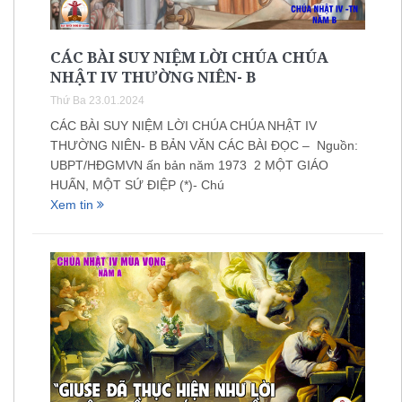
CÁC BÀI SUY NIỆM LỜI CHÚA CHÚA
NHẬT IV THƯỜNG NIÊN- B
Thứ Ba 23.01.2024
CÁC BÀI SUY NIỆM LỜI CHÚA CHÚA NHẬT IV
THƯỜNG NIÊN- B BẢN VĂN CÁC BÀI ĐỌC – Nguồn:
UBPT/HĐGMVN ấn bản năm 1973 2 MỘT GIÁO
HUẤN, MỘT SỨ ĐIỆP (*)- Chú
Xem tin