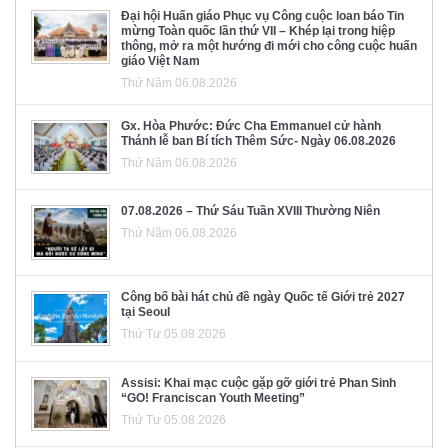
Đại hội Huấn giáo Phục vụ Công cuộc loan báo Tin
mừng Toàn quốc lần thứ VII – Khép lại trong hiệp
thông, mở ra một hướng đi mới cho công cuộc huấn
giáo Việt Nam
Thứ Năm 06.08.2026
Gx. Hòa Phước: Đức Cha Emmanuel cử hành
Thánh lễ ban Bí tích Thêm Sức- Ngày 06.08.2026
Thứ Năm 06.08.2026
07.08.2026 – Thứ Sáu Tuần XVIII Thường Niên
Thứ Năm 06.08.2026
Công bố bài hát chủ đề ngày Quốc tế Giới trẻ 2027
tại Seoul
Thứ Tư 05.08.2026
Assisi: Khai mạc cuộc gặp gỡ giới trẻ Phan Sinh
“GO! Franciscan Youth Meeting”
Thứ Tư 05.08.2026