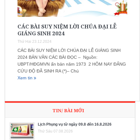
CÁC BÀI SUY NIỆM LỜI CHÚA ĐẠI LỄ
GIÁNG SINH 2024
Thứ Hai 23.12.2024
CÁC BÀI SUY NIỆM LỜI CHÚA ĐẠI LỄ GIÁNG SINH
2024 BẢN VĂN CÁC BÀI ĐỌC – Nguồn:
UBPT/HĐGMVN ấn bản năm 1973 2 HÔM NAY ĐẤNG
CỨU ĐỘ ĐÃ SINH RA (*)– Chú
Xem tin
TIN/ BÀI MỚI
Lịch Phụng vụ từ ngày 09.8 đến 16.8.2026
Thứ Sáu 07.08.2026