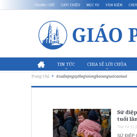
TRANG CHỦ
GIỚI THIỆU
MỤC VỤ
VĂN KIỆN
CHU
TIN TỨC
CHIA SẺ LỜI CHÚA
Trang Chủ
#sudiepngaythegioiongbavanguoicaotuoi
Sứ điệp
tuổi lần
Thứ Tư 11.
SỨ ĐIỆP