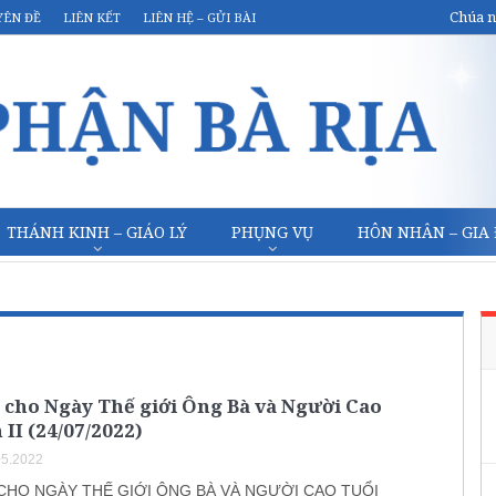
Chúa n
YÊN ĐỀ
LIÊN KẾT
LIÊN HỆ – GỬI BÀI
THÁNH KINH – GIÁO LÝ
PHỤNG VỤ
HÔN NHÂN – GIA
 cho Ngày Thế giới Ông Bà và Người Cao
 II (24/07/2022)
05.2022
 CHO NGÀY THẾ GIỚI ÔNG BÀ VÀ NGƯỜI CAO TUỔI