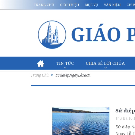
TRANG CHỦ
GIỚI THIỆU
MỤC VỤ
VĂN KIỆN
CHU
TIN TỨC
CHIA SẺ LỜI CHÚA
Trang Chủ
#SứđiệpNgàyLễTạơn
Sứ điệp
Thứ Ba 10.
Sứ điệp N
Ngày Lễ T