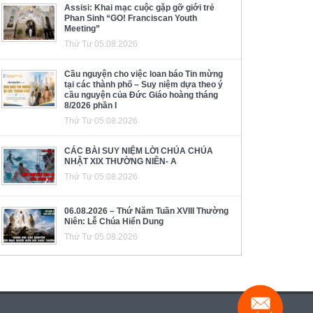
Assisi: Khai mạc cuộc gặp gỡ giới trẻ
Phan Sinh “GO! Franciscan Youth
Meeting”
Thứ Tư 05.08.2026
Cầu nguyện cho việc loan báo Tin mừng
tại các thành phố – Suy niệm dựa theo ý
cầu nguyện của Đức Giáo hoàng tháng
8/2026 phần I
Thứ Tư 05.08.2026
CÁC BÀI SUY NIỆM LỜI CHÚA CHÚA
NHẬT XIX THƯỜNG NIÊN- A
Thứ Tư 05.08.2026
06.08.2026 – Thứ Năm Tuần XVIII Thường
Niên: Lễ Chúa Hiển Dung
Thứ Tư 05.08.2026