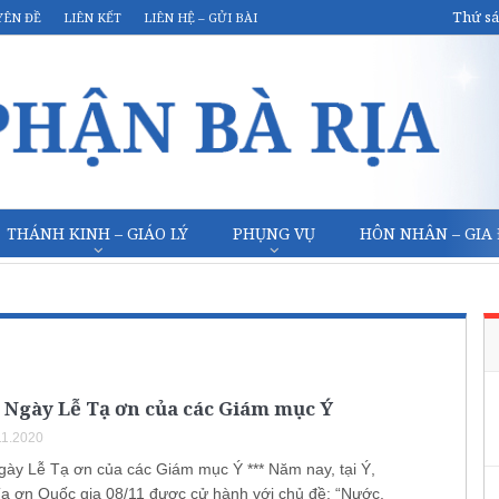
Thứ sá
YÊN ĐỀ
LIÊN KẾT
LIÊN HỆ – GỬI BÀI
THÁNH KINH – GIÁO LÝ
PHỤNG VỤ
HÔN NHÂN – GIA
 Ngày Lễ Tạ ơn của các Giám mục Ý
11.2020
gày Lễ Tạ ơn của các Giám mục Ý *** Năm nay, tại Ý,
ạ ơn Quốc gia 08/11 được cử hành với chủ đề: “Nước,