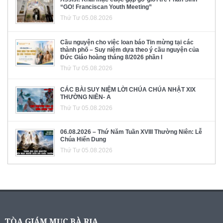
“GO! Franciscan Youth Meeting”
Thứ Tư 05.08.2026
Cầu nguyện cho việc loan báo Tin mừng tại các
thành phố – Suy niệm dựa theo ý cầu nguyện của
Đức Giáo hoàng tháng 8/2026 phần I
Thứ Tư 05.08.2026
CÁC BÀI SUY NIỆM LỜI CHÚA CHÚA NHẬT XIX
THƯỜNG NIÊN- A
Thứ Tư 05.08.2026
06.08.2026 – Thứ Năm Tuần XVIII Thường Niên: Lễ
Chúa Hiển Dung
Thứ Tư 05.08.2026
TÒA GIÁM MỤC BÀ RỊA