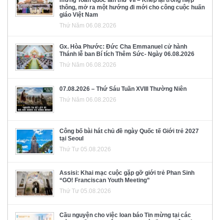
mừng Toàn quốc lần thứ VII – Khép lại trong hiệp
thông, mở ra một hướng đi mới cho công cuộc huấn
giáo Việt Nam
Thứ Năm 06.08.2026
Gx. Hòa Phước: Đức Cha Emmanuel cử hành
Thánh lễ ban Bí tích Thêm Sức- Ngày 06.08.2026
Thứ Năm 06.08.2026
07.08.2026 – Thứ Sáu Tuần XVIII Thường Niên
Thứ Năm 06.08.2026
Công bố bài hát chủ đề ngày Quốc tế Giới trẻ 2027
tại Seoul
Thứ Tư 05.08.2026
Assisi: Khai mạc cuộc gặp gỡ giới trẻ Phan Sinh
“GO! Franciscan Youth Meeting”
Thứ Tư 05.08.2026
Cầu nguyện cho việc loan báo Tin mừng tại các