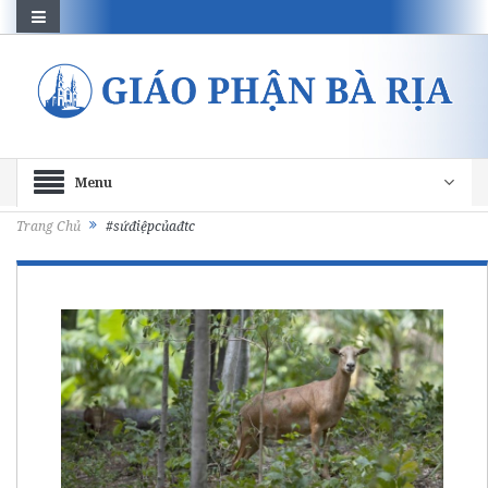
Menu
Trang Chủ
#sứđiệpcủađtc