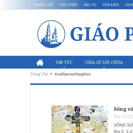
TRANG CHỦ
GIỚI THIỆU
MỤC VỤ
VĂN KIỆN
CHU
TIN TỨC
CHIA SẺ LỜI CHÚA
Trang Chủ
#sudiepcuachuagiesu
Sống sứ
Thứ Tư 15.
SỐNG SỨ 
Rm 5, 1-2