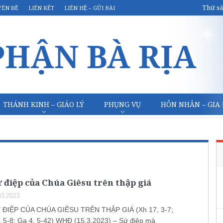
Thứ sá
YÊN ĐỀ
LIÊN KẾT
LIÊN HỆ – GỬI BÀI
THÁNH KINH – GIÁO LÝ
PHỤNG VỤ
HÔN NHÂN – GIA
 điệp của Chúa Giêsu trên thập giá
03.2023
ĐIỆP CỦA CHÚA GIÊSU TRÊN THẬP GIÁ (Xh 17, 3-7;
, 5-8; Ga 4, 5-42) WHĐ (15.3.2023) – Sứ điệp mà