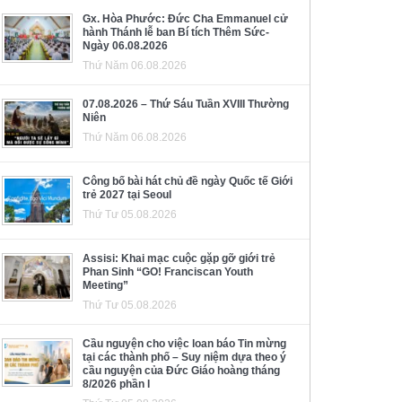
Gx. Hòa Phước: Đức Cha Emmanuel cử
hành Thánh lễ ban Bí tích Thêm Sức-
Ngày 06.08.2026
Thứ Năm 06.08.2026
07.08.2026 – Thứ Sáu Tuần XVIII Thường
Niên
Thứ Năm 06.08.2026
Công bố bài hát chủ đề ngày Quốc tế Giới
trẻ 2027 tại Seoul
Thứ Tư 05.08.2026
Assisi: Khai mạc cuộc gặp gỡ giới trẻ
Phan Sinh “GO! Franciscan Youth
Meeting”
Thứ Tư 05.08.2026
Cầu nguyện cho việc loan báo Tin mừng
tại các thành phố – Suy niệm dựa theo ý
cầu nguyện của Đức Giáo hoàng tháng
8/2026 phần I