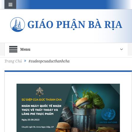
Menu
Trang Chủ
#sudeopcuaducthanhcha