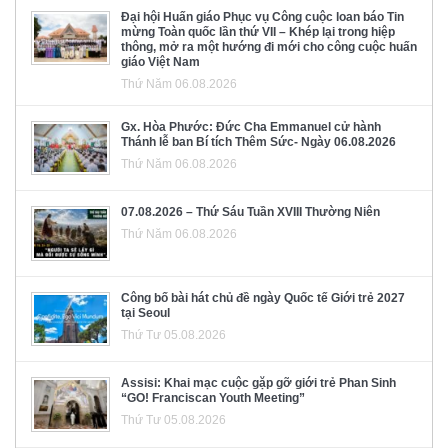
Đại hội Huấn giáo Phục vụ Công cuộc loan báo Tin
mừng Toàn quốc lần thứ VII – Khép lại trong hiệp
thông, mở ra một hướng đi mới cho công cuộc huấn
giáo Việt Nam
Thứ Năm 06.08.2026
Gx. Hòa Phước: Đức Cha Emmanuel cử hành
Thánh lễ ban Bí tích Thêm Sức- Ngày 06.08.2026
Thứ Năm 06.08.2026
07.08.2026 – Thứ Sáu Tuần XVIII Thường Niên
Thứ Năm 06.08.2026
Công bố bài hát chủ đề ngày Quốc tế Giới trẻ 2027
tại Seoul
Thứ Tư 05.08.2026
Assisi: Khai mạc cuộc gặp gỡ giới trẻ Phan Sinh
“GO! Franciscan Youth Meeting”
Thứ Tư 05.08.2026