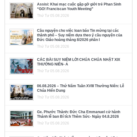
Assisi: Khai mạc cuộc gặp gỡ giới trẻ Phan Sinh
“GO! Franciscan Youth Meeting”
Thứ Tư 05.08.2026
Cầu nguyện cho việc loan báo Tin mừng tại các
thành phố – Suy niệm dựa theo ý cầu nguyện của
Đức Giáo hoàng tháng 8/2026 phần I
Thứ Tư 05.08.2026
CÁC BÀI SUY NIỆM LỜI CHÚA CHÚA NHẬT XIX
THƯỜNG NIÊN- A
Thứ Tư 05.08.2026
06.08.2026 – Thứ Năm Tuần XVIII Thường Niên: Lễ
Chúa Hiển Dung
Thứ Tư 05.08.2026
Gx. Phước Thành: Đức Cha Emmanuel cử hành
Thánh lễ ban Bí tích Thêm Sức- Ngày 04.8.2026
Thứ Tư 05.08.2026