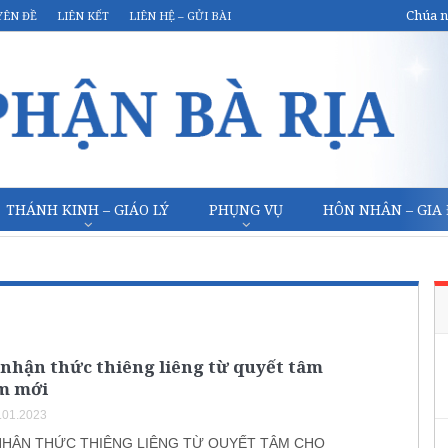
Chúa n
YÊN ĐỀ
LIÊN KẾT
LIÊN HỆ – GỬI BÀI
THÁNH KINH – GIÁO LÝ
PHỤNG VỤ
HÔN NHÂN – GIA
nhận thức thiêng liêng từ quyết tâm
m mới
.01.2023
HẬN THỨC THIÊNG LIÊNG TỪ QUYẾT TÂM CHO