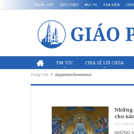
TRANG CHỦ
GIỚI THIỆU
MỤC VỤ
VĂN KIỆN
CHU
TIN TỨC
CHIA SẺ LỜI CHÚA
Trang Chủ
#quyetamchonammoi
Những 
cho nă
Thứ Sáu 20
NHỮNG N