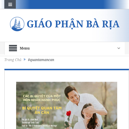
Menu
Trang Chủ
#quantamancan