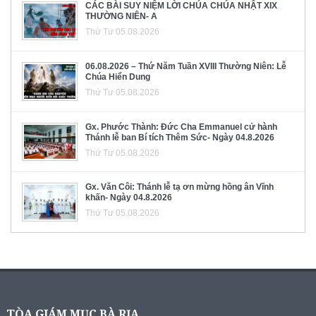
CÁC BÀI SUY NIỆM LỜI CHÚA CHÚA NHẬT XIX
THƯỜNG NIÊN- A
Thứ Tư 05.08.2026
06.08.2026 – Thứ Năm Tuần XVIII Thường Niên: Lễ
Chúa Hiển Dung
Thứ Tư 05.08.2026
Gx. Phước Thành: Đức Cha Emmanuel cử hành
Thánh lễ ban Bí tích Thêm Sức- Ngày 04.8.2026
Thứ Tư 05.08.2026
Gx. Văn Côi: Thánh lễ tạ ơn mừng hồng ân Vĩnh
khấn- Ngày 04.8.2026
Thứ Tư 05.08.2026
TÒA GIÁM MỤC BÀ RỊA