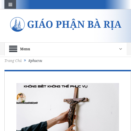
Menu
Trang Chủ
#phucvu