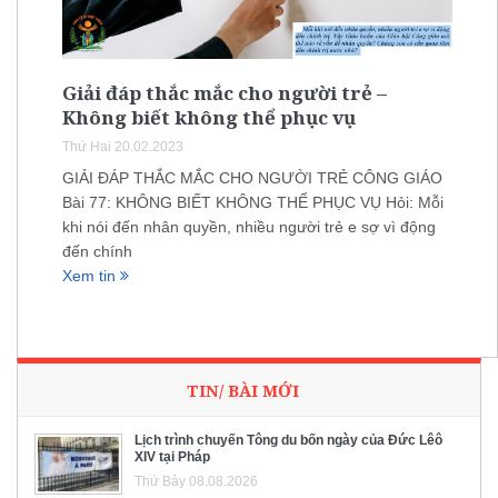
Giải đáp thắc mắc cho người trẻ –
Không biết không thể phục vụ
Thứ Hai 20.02.2023
GIẢI ĐÁP THẮC MẮC CHO NGƯỜI TRẺ CÔNG GIÁO
Bài 77: KHÔNG BIẾT KHÔNG THỂ PHỤC VỤ Hỏi: Mỗi
khi nói đến nhân quyền, nhiều người trẻ e sợ vì động
đến chính
Xem tin
TIN/ BÀI MỚI
Lịch trình chuyến Tông du bốn ngày của Đức Lêô
XIV tại Pháp
Thứ Bảy 08.08.2026