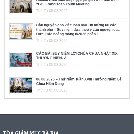
“GO! Franciscan Youth Meeting”
Thứ Tư 05.08.2026
Cầu nguyện cho việc loan báo Tin mừng tại các
thành phố – Suy niệm dựa theo ý cầu nguyện của
Đức Giáo hoàng tháng 8/2026 phần I
Thứ Tư 05.08.2026
CÁC BÀI SUY NIỆM LỜI CHÚA CHÚA NHẬT XIX
THƯỜNG NIÊN- A
Thứ Tư 05.08.2026
06.08.2026 – Thứ Năm Tuần XVIII Thường Niên: Lễ
Chúa Hiển Dung
Thứ Tư 05.08.2026
TÒA GIÁM MỤC BÀ RỊA