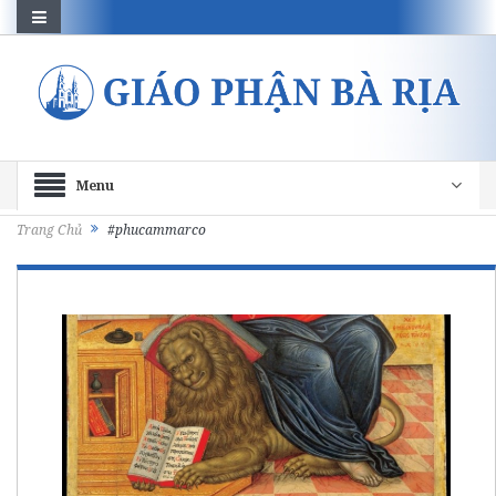
Menu
Trang Chủ
#phucammarco