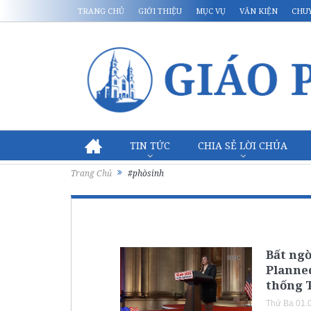
TRANG CHỦ
GIỚI THIỆU
MỤC VỤ
VĂN KIỆN
CHU
TIN TỨC
CHIA SẺ LỜI CHÚA
Trang Chủ
#phòsinh
Bất ngờ
Planne
thống 
Thứ Ba 01.