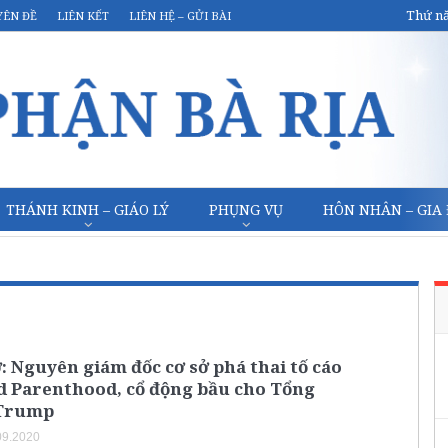
Thứ nă
YÊN ĐỀ
LIÊN KẾT
LIÊN HỆ – GỬI BÀI
THÁNH KINH – GIÁO LÝ
PHỤNG VỤ
HÔN NHÂN – GIA
: Nguyên giám đốc cơ sở phá thai tố cáo
d Parenthood, cổ động bầu cho Tổng
Trump
09.2020