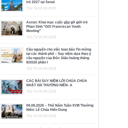
trẻ 2027 tại Seoul
Thứ Tư 05.08.2026
Assisi: Khai mạc cuộc gặp gỡ giới trẻ
Phan Sinh “GO! Franciscan Youth
Meeting”
Thứ Tư 05.08.2026
Cầu nguyện cho việc loan báo Tin mừng
tại các thành phố – Suy niệm dựa theo ý
cầu nguyện của Đức Giáo hoàng tháng
8/2026 phần I
Thứ Tư 05.08.2026
CÁC BÀI SUY NIỆM LỜI CHÚA CHÚA
NHẬT XIX THƯỜNG NIÊN- A
Thứ Tư 05.08.2026
06.08.2026 – Thứ Năm Tuần XVIII Thường
Niên: Lễ Chúa Hiển Dung
Thứ Tư 05.08.2026