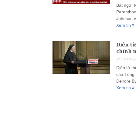
Bất ngờ: 
Parenthoo
Johnson v
Xem tin
Diễn từ
chính 
Thứ Năm 27
Diễn từ th
của Tổng 
Deirdre B
Xem tin